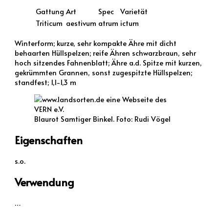
Gattung
Art
Spec
Varietät
Triticum
aestivum
atrum
ictum
Winterform; kurze, sehr kompakte Ähre mit dicht
behaarten Hüllspelzen; reife Ähren schwarzbraun, sehr
hoch sitzendes Fahnenblatt; Ähre a.d. Spitze mit kurzen,
gekrümmten Grannen, sonst zugespitzte Hüllspelzen;
standfest; 1,1-1,3 m
Blaurot Samtiger Binkel. Foto: Rudi Vögel
Eigenschaften
s.o.
Verwendung
…